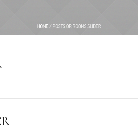
HOME
/
POSTS OR ROOMS SLIDER
R
ER